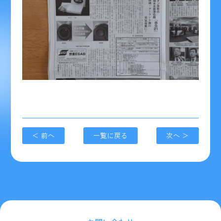
＜ 前へ
一覧に戻る
次へ ＞